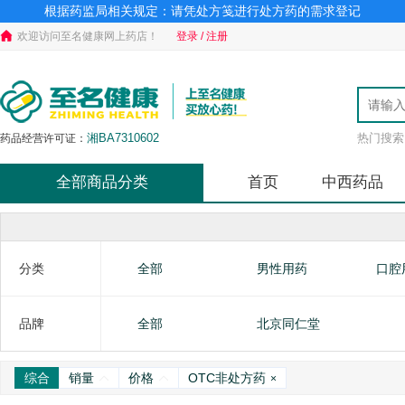
根据药监局相关规定：请凭处方笺进行处方药的需求登记
欢迎访问至名健康网上药店！
登录 / 注册
湘BA7310602
热门搜索
药品经营许可证：
全部商品分类
首页
中西药品
分类
全部
男性用药
口腔
补气益血
肛肠类
滋阴
品牌
全部
北京同仁堂
综合
销量
价格
OTC非处方药
×