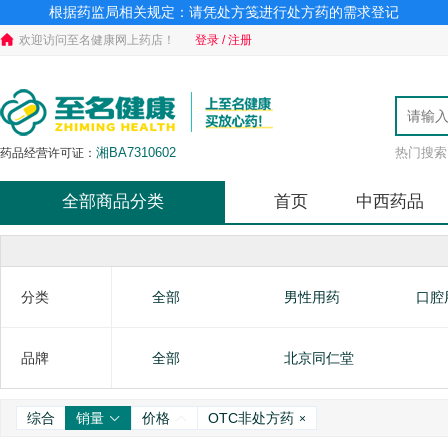
根据药监局相关规定：请凭处方笺进行处方药的需求登记
欢迎访问至名健康网上药店！
登录 / 注册
湘BA7310602
热门搜索
药品经营许可证：
全部商品分类
首页
中西药品
分类
全部
男性用药
口腔
补气益血
肛肠类
滋阴
品牌
全部
北京同仁堂
综合
销量
价格
OTC非处方药
×