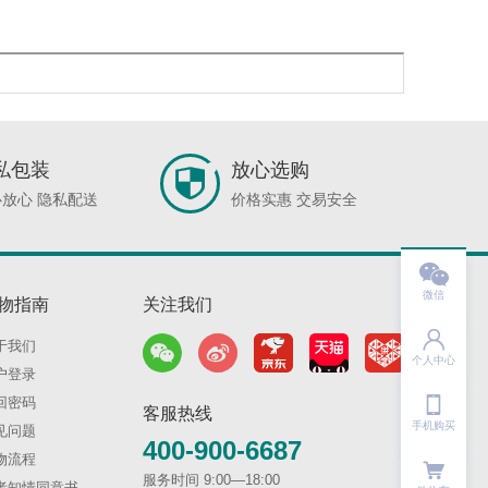
私包装
放心选购
放心 隐私配送
价格实惠 交易安全

微信
物指南
关注我们

于我们
个人中心
户登录

回密码
客服热线
手机购买
见问题
400-900-6687
物流程
服务时间 9:00—18:00
者知情同意书