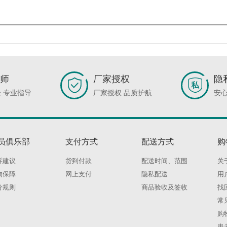
师
厂家授权
隐
 专业指导
厂家授权 品质护航
安心
员俱乐部
支付方式
配送方式
购
诉建议
货到付款
配送时间、范围
关
物保障
网上支付
隐私配送
用
分规则
商品验收及签收
找
常
购
患