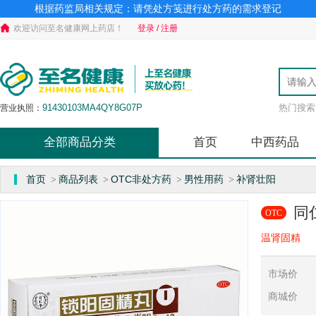
根据药监局相关规定：请凭处方笺进行处方药的需求登记
欢迎访问至名健康网上药店！
登录 / 注册
91430103MA4QY8G07P
热门搜索
营业执照：
JY4301030356919
食品经营许可证：
湘BA7310602
药品经营许可证：
全部商品分类
首页
中西药品
湘长市场监械经营许号20200220
医疗器械许可证：
湘长食药监械经营备2020D0057
第二类医疗器械许可证：
（湘）-非经营性-2020-0030
互联网药品信息服务资格证：
首页
商品列表
OTC非处方药
男性用药
补肾壮阳
>
>
>
>
同
OTC
温肾固精
市场价
商城价