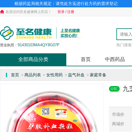
根据药监局相关规定：请凭处方笺进行处方药的需求登记
欢迎访问至名健康网上药店！
登录 / 注册
91430103MA4QY8G07P
热门搜索
营业执照：
JY4301030356919
食品经营许可证：
湘BA7310602
药品经营许可证：
全部商品分类
首页
中西药品
湘长市场监械经营许号20200220
医疗器械许可证：
湘长食药监械经营备2020D0057
第二类医疗器械许可证：
（湘）-非经营性-2020-0030
互联网药品信息服务资格证：
首页
商品列表
女性用药
益气补血
家庭常备
>
>
>
>
九
OTC
市场价
商城价