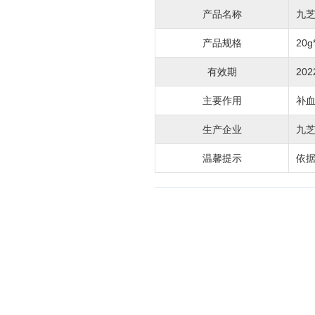
产品名称
九芝
产品规格
20g
有效期
202
主要作用
补
生产企业
九
温馨提示
依