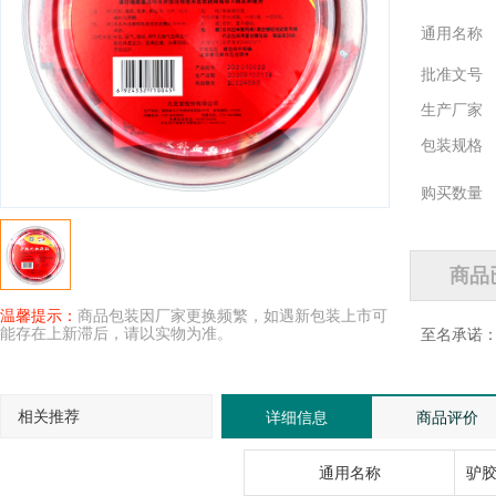
通用名称
批准文号
生产厂家
包装规格
购买数量
温馨提示：
商品包装因厂家更换频繁，如遇新包装上市可
能存在上新滞后，请以实物为准。
至名承诺
相关推荐
详细信息
商品评价
通用名称
驴